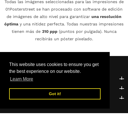
Todas las imágenes seleccionadas para las impresiones de
01Posterstreet se han procesado con software de edición
de imágenes de alto nivel para garantizar
una resolución
óptima
y una nitidez perfecta. Todas nuestras impresiones
tienen más de
310 ppp
(puntos por pulgada). Nunca
recibirás un póster pixelado.
This website uses cookies to ensure you get
the best experience on our website.
Atención al cliente
Atención al cliente
Learn More
Explorar
Explorar
Got it!
¡Se el primero en saberlo!
¡Se el primero en saberlo!