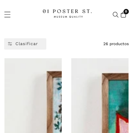
CTAMENTE
ONTENIDO
0
0
artí
Clasificar
26 productos