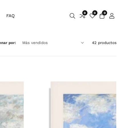
0
0
0
0
FAQ
Iniciar
artículos
sesión
enar por:
42 productos