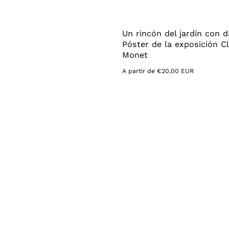
Un rincón del jardín con d
Póster de la exposición C
Monet
Precio
A partir de €20,00 EUR
habitual