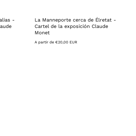
alias -
La Manneporte cerca de Élretat -
laude
Cartel de la exposición Claude
Monet
Precio
A partir de €20,00 EUR
habitual