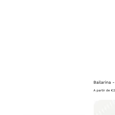
Bailarina 
Precio
A partir de €
habitual