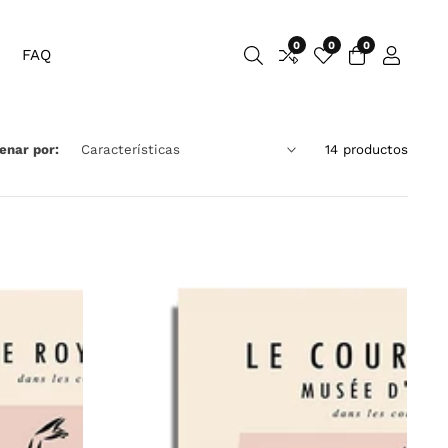
0
0
0
0
FAQ
Iniciar
artículos
sesión
enar por:
14 productos