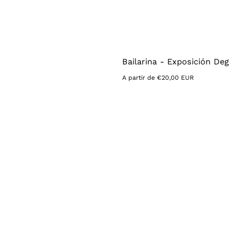
Bailarina - Exposición De
Precio
A partir de €20,00 EUR
habitual