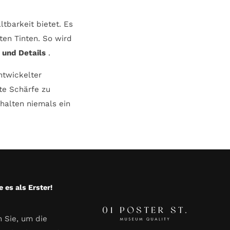
tbarkeit bietet. Es
ten Tinten. So wird
 und Details
.
ntwickelter
e Schärfe zu
rhalten niemals ein
e es als Erster!
 Sie, um die