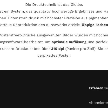
Die Drucktechnik ist das Giclée.
st ein System, das qualitativ hochwertige Ergebnisse und Hal
nen Tintenstrahldruck mit höchster Präzision aus pigmentier
lgetreue Reproduktion des Kunstwerks erzielt.
Üppige Farben
1Posterstreet-Drucke ausgewählten Bilder wurden mit hoche
ungssoftware bearbeitet, um
optimale Auflösung
und perfekt
le unsere Drucke haben über
310 dpi
(Punkte pro Zoll). Sie e
verpixeltes Poster.
Erfahren Si
Abonnieren