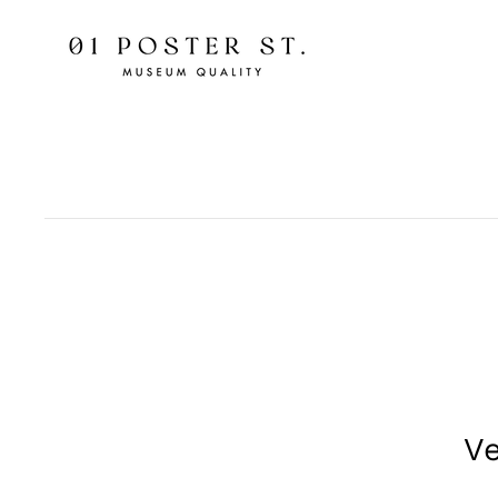
UM
NHALT
Ve