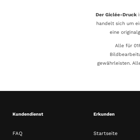
Der Giclée-Druck
i
handelt sich um ei
eine origina
Alle für 0
Bildbearbeit
gewährleisten. Al
Kundendienst
Erkunden
FAQ
Startseite