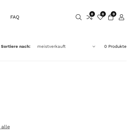
0
0
0
0
FAQ
Einlogge
Artikel
Sortiere nach:
0 Produkte
 alle